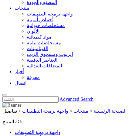
المصنع والجودة
منتجات
واجهة برمجة التطبيقات
أحماض أمينية
مستخلصات حيوانية
الألوان
مواد كيميائية
مستخلصات نباتية
الفيتامينات
الزيوت ومسحوق الزيت
العناصر الدقيقة
المضافات الغذائية
أخبار
معرفة
اتصال
Advanced Search
الصفحة الرئيسية
>
منتجات
>
واجهة برمجة التطبيقات
>
تفاصيل
فئة المنتج
واجهة برمجة التطبيقات