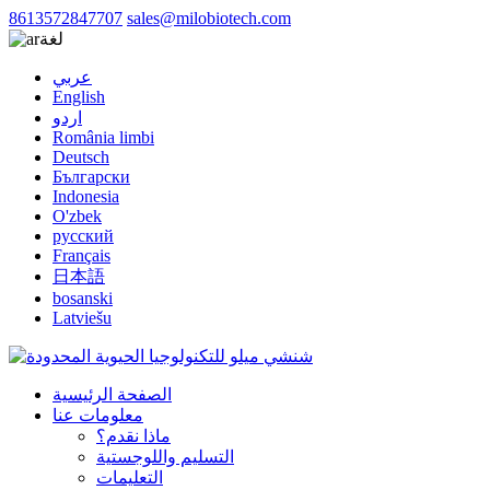
8613572847707
sales@milobiotech.com
لغة
عربي
English
اردو
România limbi
Deutsch
Български
Indonesia
O'zbek
русский
Français
日本語
bosanski
Latviešu
الصفحة الرئيسية
معلومات عنا
ماذا نقدم؟
التسليم واللوجستية
التعليمات