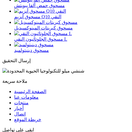
مسحوق حمض ألفا يبويتش
مسحوق أنزيم Q10 النقي
مسحوق كبريتات المينوكسيديل
مسحوق الجلوتاثيون النقي L
مسحوق دينيتولميد
إرسال التحقيق
ملاحة سريعة
الصفحة الرئيسية
معلومات عنا
منتجات
أخبار
اتصال
خريطة الموقع
ابقى على تواصل